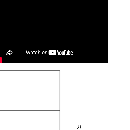
ategorien
Allgemein
(20)
Ausbildung
(1)
Berufsschule
(4)
Gesellschaftswissenschaften
(9)