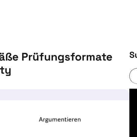
S
mäße Prüfungsformate
ty