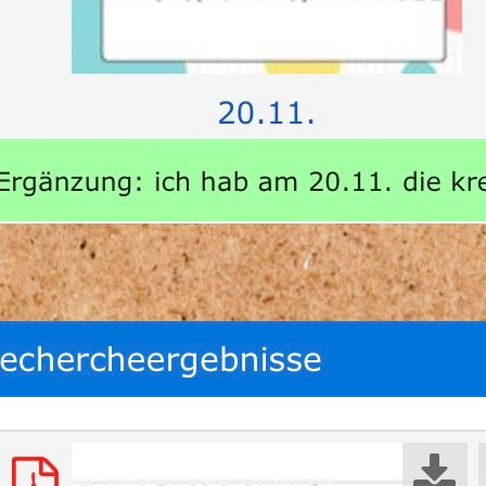
Biologie
(1)
Chemie
(1)
Informatik
(4)
Mathematik
(8)
Schüler:innen-Stimmen
(2)
Sprachen
(25)
Deutsch
(14)
Englisch
(5)
Japanisch
(1)
Latein
(2)
Russisch
(1)
Spanisch
(2)
chlagworte