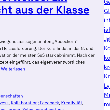
G
ht aus der Klasse
Gl
in
ja
Jg
rwiegend aus sogenannten „Abdeckern“
Ko
 Herausforderung: Der Kurs findet in der 8. und
tivation der meisten SuS stark abnimmt. Nach der
ko
zept eingeführt, das eigenverantwortliches
kr
…
Weiterlesen
Kr
Ly
Me
senschaften
zess
, 
Kollaboration; Feedback
, 
Kreativität
, 
mi
tes Lernen
, 
Selbstverantwortung