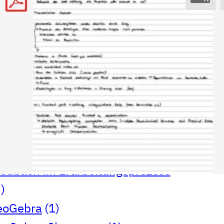
ternatives Prüfungsformat
(7)
ssessment
(1)
asynchron
(1)
ioChemie
(1)
rstellen und Gestalten
(1)
eutsch
(4)
Drama
(1)
dystopia
(1)
Portfolio
(3)
eduScrum
(1)
glischunterricht
(3)
chübergreifend
(1)
edback im Erarbeitungsprozess
)
eoGebra
(1)