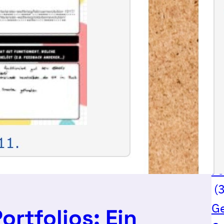
al
A
B
Da
D
E-
En
Fa
Fe
(3
G
ortfolios: Ein