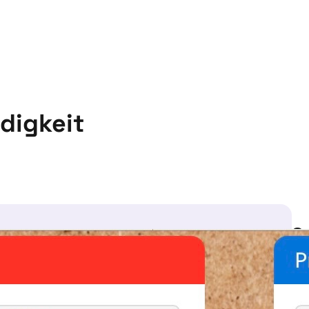
digkeit
S