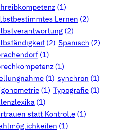
chreibkompetenz
(1)
lbstbestimmtes Lernen
(2)
lbstverantwortung
(2)
lbständigkeit
(2)
Spanisch
(2)
rachendorf
(1)
prechkompetenz
(1)
tellungnahme
(1)
synchron
(1)
igonometrie
(1)
Typografie
(1)
lenzlexika
(1)
rtrauen statt Kontrolle
(1)
hlmöglichkeiten
(1)