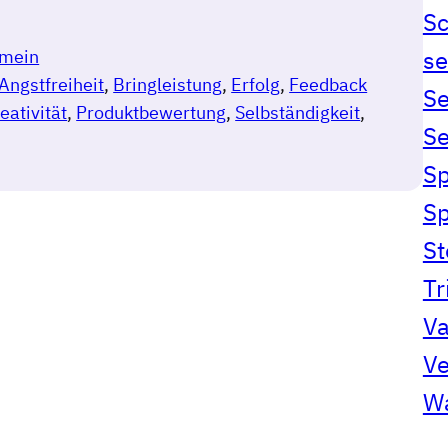
S
se
emein
Angstfreiheit
, 
Bringleistung
, 
Erfolg
, 
Feedback
Se
eativität
, 
Produktbewertung
, 
Selbständigkeit
, 
Se
Sp
S
S
Tr
Va
Ve
Wa