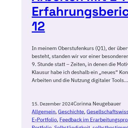
Erfahrungsberic
12
In meinem Oberstufenkurs (Q1), der übe
besteht, standen wir vor einer besonderen
9. Stunde statt – Zeiten, in denen die Mo
Klausur habe ich deshalb ein „neues“ Kon
Arbeiten und die Nutzung digitaler Tools
Corinna Neugebauer
15. Dezember 2024
Allgemein
, 
Geschichte
, 
Gesellschaftswis
E-Portfolio
, 
Feedback im Erarbeitungspro
Portfolio
, 
Selbständigkeit
, 
selbstbestimm