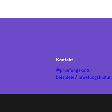
Kontakt
@pruefungskultur
beispiele@pruefungskultur