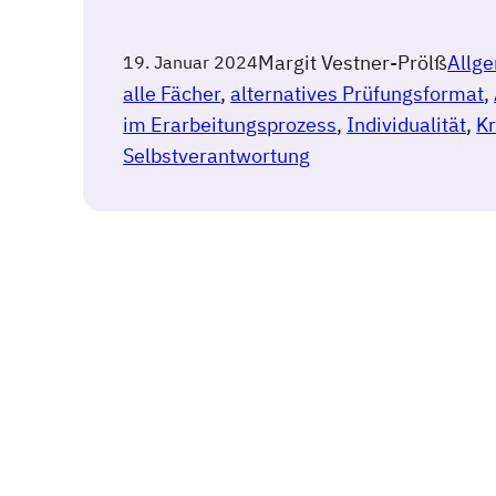
Margit Vestner-Prölß
Allg
19. Januar 2024
alle Fächer
, 
alternatives Prüfungsformat
, 
im Erarbeitungsprozess
, 
Individualität
, 
Kr
Selbstverantwortung