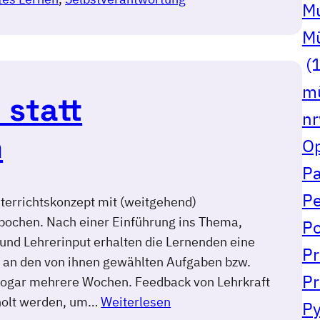
Mu
Mü
(1
mü
 statt
n
n
Op
Pa
Pe
nterrichtskonzept mit (weitgehend)
ochen. Nach einer Einführung ins Thema,
Po
und Lehrerinput erhalten die Lernenden eine
Pr
n an den von ihnen gewählten Aufgaben bzw.
Pr
ogar mehrere Wochen. Feedback von Lehrkraft
eholt werden, um…
Weiterlesen
Py