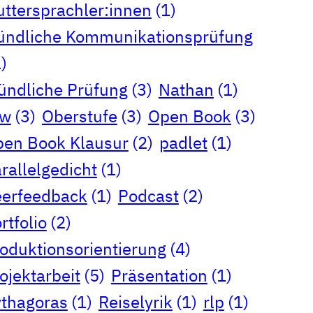
ttersprachler:innen
(1)
ndliche Kommunikationsprüfung
)
ndliche Prüfung
(3)
Nathan
(1)
rw
(3)
Oberstufe
(3)
Open Book
(3)
en Book Klausur
(2)
padlet
(1)
rallelgedicht
(1)
erfeedback
(1)
Podcast
(2)
rtfolio
(2)
oduktionsorientierung
(4)
ojektarbeit
(5)
Präsentation
(1)
thagoras
(1)
Reiselyrik
(1)
rlp
(1)