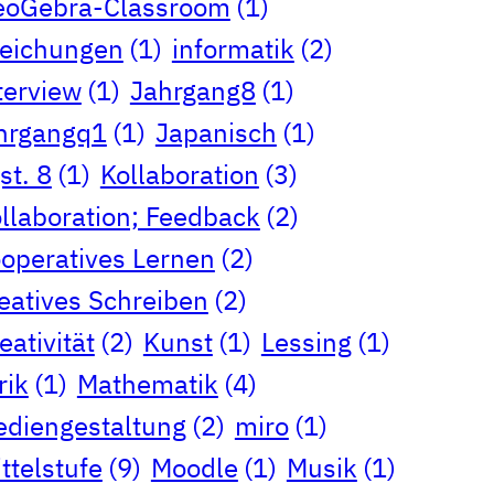
eoGebra-Classroom
(1)
eichungen
(1)
informatik
(2)
terview
(1)
Jahrgang8
(1)
hrgangq1
(1)
Japanisch
(1)
st. 8
(1)
Kollaboration
(3)
llaboration; Feedback
(2)
operatives Lernen
(2)
eatives Schreiben
(2)
eativität
(2)
Kunst
(1)
Lessing
(1)
rik
(1)
Mathematik
(4)
diengestaltung
(2)
miro
(1)
ttelstufe
(9)
Moodle
(1)
Musik
(1)