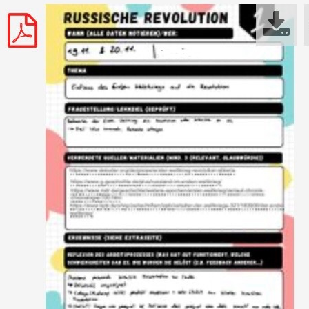
ategorien
Allgemein
(20)
Ausbildung
(1)
Berufsschule
(4)
Gesellschaftswissenschaften
(9)
Erdkunde
(1)
Geschichte
(5)
Religion
(1)
Sozialwissenschaften
(2)
literarisch-künstlerisch-musische Fächer
(3)
Kunst
(2)
Musik
(1)
MINT
(13)