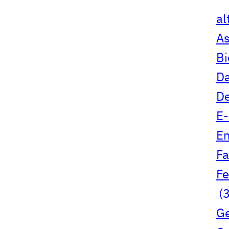
al
A
B
Da
D
E-
En
Fa
Fe
(3
G