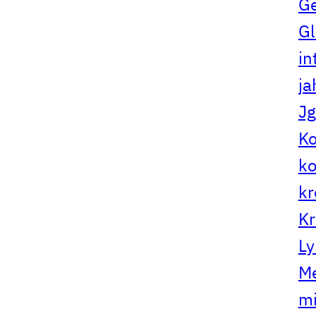
G
Gl
in
ja
Jg
Ko
ko
kr
Kr
Ly
Me
mi