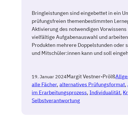
Bringleistungen sind eingebettet in ein U
prüfungsfreien themenbestimmten Lernep
Aktivierung des notwendigen Vorwissens 
vielfältige Aufgabenauswahl und arbeite
Produkten mehrere Doppelstunden oder s
und Mitschüler:innen kann und soll eing
Margit Vestner-Prölß
Allg
19. Januar 2024
alle Fächer
, 
alternatives Prüfungsformat
, 
im Erarbeitungsprozess
, 
Individualität
, 
Kr
Selbstverantwortung