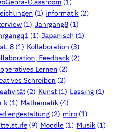
eoGebra-Classroom
(1)
eichungen
(1)
informatik
(2)
terview
(1)
Jahrgang8
(1)
hrgangq1
(1)
Japanisch
(1)
st. 8
(1)
Kollaboration
(3)
llaboration; Feedback
(2)
operatives Lernen
(2)
eatives Schreiben
(2)
eativität
(2)
Kunst
(1)
Lessing
(1)
rik
(1)
Mathematik
(4)
diengestaltung
(2)
miro
(1)
ttelstufe
(9)
Moodle
(1)
Musik
(1)