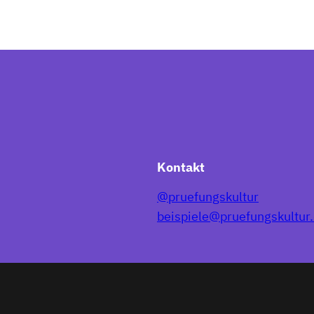
Kontakt
@pruefungskultur
beispiele@pruefungskultur