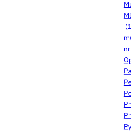
Mu
Mü
(1
mü
n
Op
Pa
Pe
Po
Pr
Pr
Py