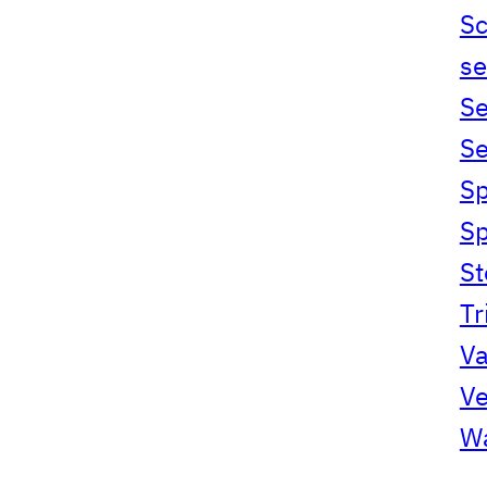
S
se
Se
Se
Sp
S
S
Tr
Va
Ve
Wa