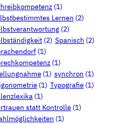
chreibkompetenz
(1)
lbstbestimmtes Lernen
(2)
lbstverantwortung
(2)
lbständigkeit
(2)
Spanisch
(2)
rachendorf
(1)
prechkompetenz
(1)
tellungnahme
(1)
synchron
(1)
igonometrie
(1)
Typografie
(1)
lenzlexika
(1)
rtrauen statt Kontrolle
(1)
hlmöglichkeiten
(1)