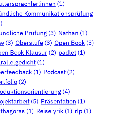
ttersprachler:innen
(1)
ndliche Kommunikationsprüfung
)
ndliche Prüfung
(3)
Nathan
(1)
rw
(3)
Oberstufe
(3)
Open Book
(3)
en Book Klausur
(2)
padlet
(1)
rallelgedicht
(1)
erfeedback
(1)
Podcast
(2)
rtfolio
(2)
oduktionsorientierung
(4)
ojektarbeit
(5)
Präsentation
(1)
thagoras
(1)
Reiselyrik
(1)
rlp
(1)