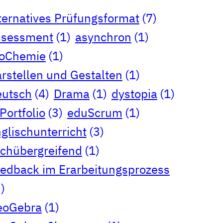
ternatives Prüfungsformat
(7)
ssessment
(1)
asynchron
(1)
ioChemie
(1)
rstellen und Gestalten
(1)
eutsch
(4)
Drama
(1)
dystopia
(1)
Portfolio
(3)
eduScrum
(1)
glischunterricht
(3)
chübergreifend
(1)
edback im Erarbeitungsprozess
)
eoGebra
(1)