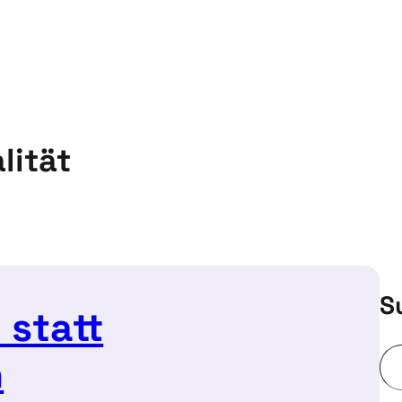
lität
S
 statt
n