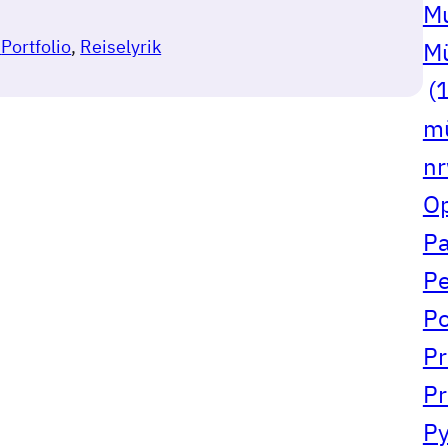
Mu
n
Portfolio
, 
Reiselyrik
Mü
(1
mü
n
Op
Pa
Pe
Po
Pr
Pr
Py