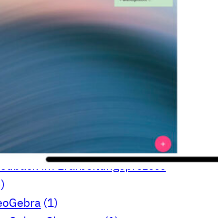
ternatives Prüfungsformat
(7)
ssessment
(1)
asynchron
(1)
ioChemie
(1)
rstellen und Gestalten
(1)
eutsch
(4)
Drama
(1)
dystopia
(1)
Portfolio
(3)
eduScrum
(1)
glischunterricht
(3)
chübergreifend
(1)
edback im Erarbeitungsprozess
)
eoGebra
(1)