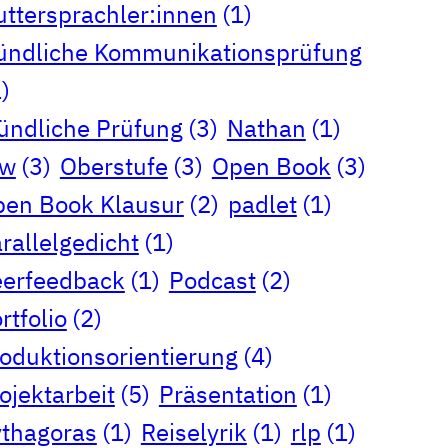
ttersprachler:innen
(1)
ndliche Kommunikationsprüfung
)
ndliche Prüfung
(3)
Nathan
(1)
rw
(3)
Oberstufe
(3)
Open Book
(3)
en Book Klausur
(2)
padlet
(1)
rallelgedicht
(1)
erfeedback
(1)
Podcast
(2)
rtfolio
(2)
oduktionsorientierung
(4)
ojektarbeit
(5)
Präsentation
(1)
thagoras
(1)
Reiselyrik
(1)
rlp
(1)