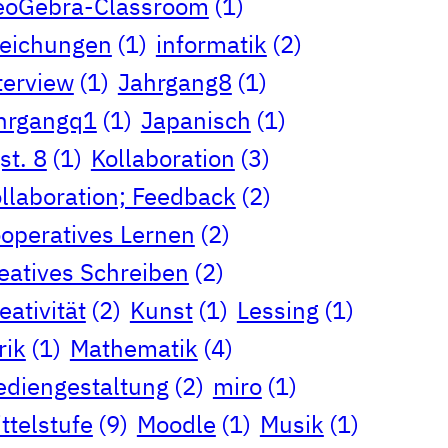
eoGebra-Classroom
(1)
eichungen
(1)
informatik
(2)
terview
(1)
Jahrgang8
(1)
hrgangq1
(1)
Japanisch
(1)
st. 8
(1)
Kollaboration
(3)
llaboration; Feedback
(2)
operatives Lernen
(2)
eatives Schreiben
(2)
eativität
(2)
Kunst
(1)
Lessing
(1)
rik
(1)
Mathematik
(4)
diengestaltung
(2)
miro
(1)
ttelstufe
(9)
Moodle
(1)
Musik
(1)