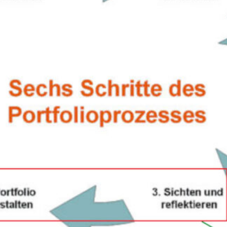
ategorien
Allgemein
(20)
Ausbildung
(1)
Berufsschule
(4)
Gesellschaftswissenschaften
(9)
Erdkunde
(1)
Geschichte
(5)
Religion
(1)
Sozialwissenschaften
(2)
literarisch-künstlerisch-musische Fächer
(3)
Kunst
(2)
Musik
(1)
MINT
(13)