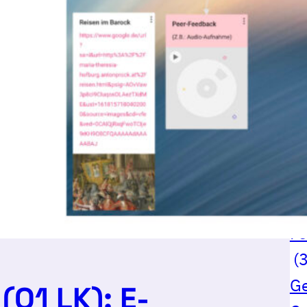
al
A
B
Da
D
E-
En
Fa
Fe
(3
G
(Q1 LK): E-