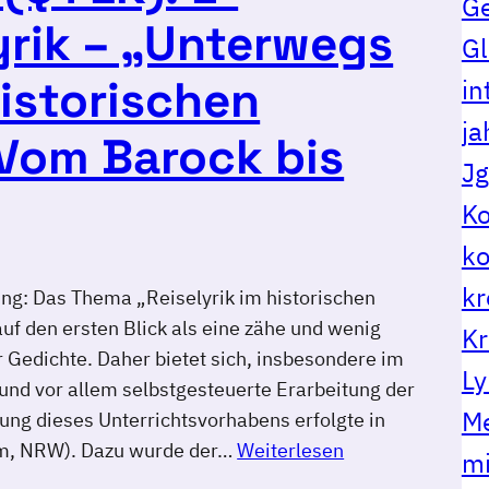
G
lyrik – „Unterwegs
Gl
historischen
in
ja
(Vom Barock bis
Jg
Ko
ko
kr
g: Das Thema „Reiselyrik im historischen
uf den ersten Blick als eine zähe und wenig
Kr
Gedichte. Daher bietet sich, insbesondere im
Ly
e und vor allem selbstgesteuerte Erarbeitung der
Me
ng dieses Unterrichtsvorhabens erfolgte in
m, NRW). Dazu wurde der…
Weiterlesen
mi