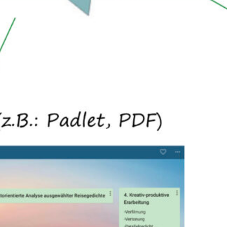
Biologie
(1)
Chemie
(1)
Informatik
(4)
Mathematik
(8)
Schüler:innen-Stimmen
(2)
Sprachen
(25)
Deutsch
(14)
Englisch
(5)
Japanisch
(1)
Latein
(2)
Russisch
(1)
Spanisch
(2)
chlagworte