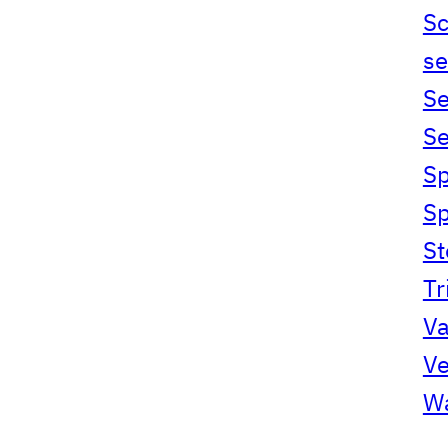
S
se
Se
Se
Sp
S
S
Tr
Va
Ve
Wa