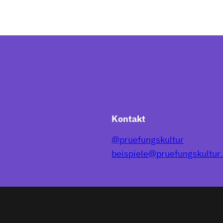
Kontakt
@pruefungskultur
beispiele@pruefungskultur