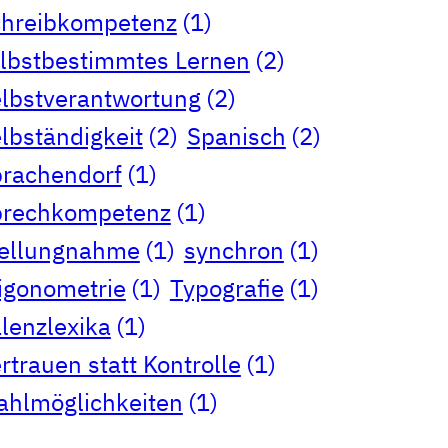
chreibkompetenz
(1)
lbstbestimmtes Lernen
(2)
lbstverantwortung
(2)
lbständigkeit
(2)
Spanisch
(2)
rachendorf
(1)
prechkompetenz
(1)
tellungnahme
(1)
synchron
(1)
igonometrie
(1)
Typografie
(1)
lenzlexika
(1)
rtrauen statt Kontrolle
(1)
hlmöglichkeiten
(1)