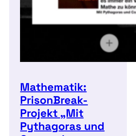
Mathematik:
PrisonBreak-
Projekt „Mit
Pythagoras und