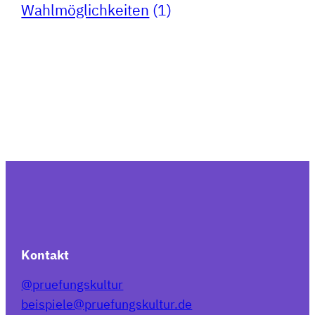
Wahlmöglichkeiten
(1)
Kontakt
@pruefungskultur
beispiele@pruefungskultur.de