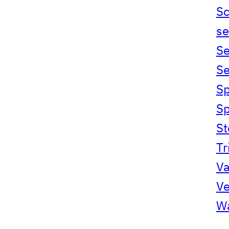
S
se
Se
Se
Sp
S
S
Tr
Va
Ve
Wa