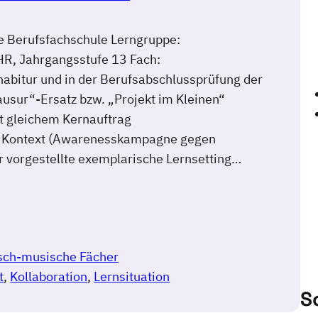
e Berufsfachschule Lerngruppe:
HR, Jahrgangsstufe 13 Fach:
abitur und in der Berufsabschlussprüfung der
lausur“-Ersatz bzw. „Projekt im Kleinen“
it gleichem Kernauftrag
m Kontext (Awarenesskampagne gegen
er vorgestellte exemplarische Lernsetting…
risch-musische Fächer
t
, 
Kollaboration
, 
Lernsituation
S