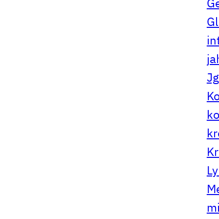
G
Gl
in
ja
Jg
Ko
ko
kr
Kr
Ly
Me
mi