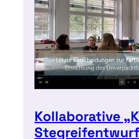
Kollaborative „
Stegreifentwur