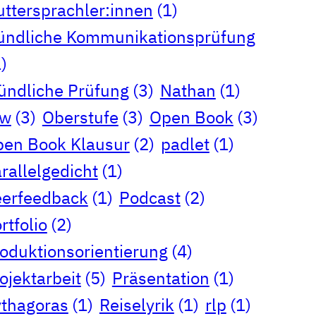
ttersprachler:innen
(1)
ndliche Kommunikationsprüfung
)
ndliche Prüfung
(3)
Nathan
(1)
rw
(3)
Oberstufe
(3)
Open Book
(3)
en Book Klausur
(2)
padlet
(1)
rallelgedicht
(1)
erfeedback
(1)
Podcast
(2)
rtfolio
(2)
oduktionsorientierung
(4)
ojektarbeit
(5)
Präsentation
(1)
thagoras
(1)
Reiselyrik
(1)
rlp
(1)