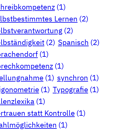
chreibkompetenz
(1)
lbstbestimmtes Lernen
(2)
lbstverantwortung
(2)
lbständigkeit
(2)
Spanisch
(2)
rachendorf
(1)
prechkompetenz
(1)
tellungnahme
(1)
synchron
(1)
igonometrie
(1)
Typografie
(1)
lenzlexika
(1)
rtrauen statt Kontrolle
(1)
hlmöglichkeiten
(1)