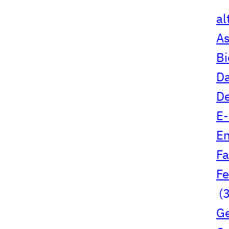
al
A
B
Da
D
E-
En
Fa
Fe
(3
G