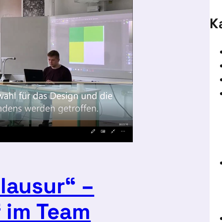
K
Klausur“ –
f im Team