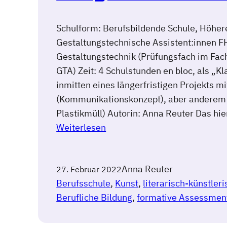
Schulform: Berufsbildende Schule, Höher
Gestaltungstechnische Assistent:innen F
Gestaltungstechnik (Prüfungsfach im Fach
GTA) Zeit: 4 Schulstunden en bloc, als „K
inmitten eines längerfristigen Projekts m
(Kommunikationskonzept), aber andere
Plastikmüll) Autorin: Anna Reuter Das hi
Weiterlesen
Anna Reuter
27. Februar 2022
Berufsschule
, 
Kunst
, 
literarisch-künstle
Berufliche Bildung
, 
formative Assessmen