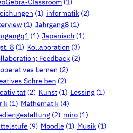
eoGebra-Classroom
(1)
eichungen
(1)
informatik
(2)
terview
(1)
Jahrgang8
(1)
hrgangq1
(1)
Japanisch
(1)
st. 8
(1)
Kollaboration
(3)
llaboration; Feedback
(2)
operatives Lernen
(2)
eatives Schreiben
(2)
eativität
(2)
Kunst
(1)
Lessing
(1)
rik
(1)
Mathematik
(4)
diengestaltung
(2)
miro
(1)
ttelstufe
(9)
Moodle
(1)
Musik
(1)