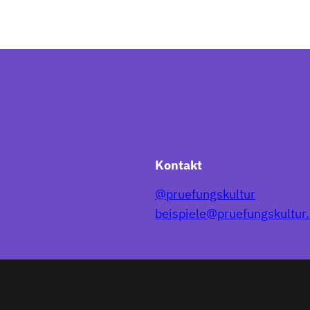
Kontakt
@pruefungskultur
beispiele@pruefungskultur