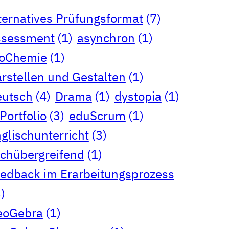
ternatives Prüfungsformat
(7)
ssessment
(1)
asynchron
(1)
ioChemie
(1)
rstellen und Gestalten
(1)
eutsch
(4)
Drama
(1)
dystopia
(1)
Portfolio
(3)
eduScrum
(1)
glischunterricht
(3)
chübergreifend
(1)
edback im Erarbeitungsprozess
)
eoGebra
(1)