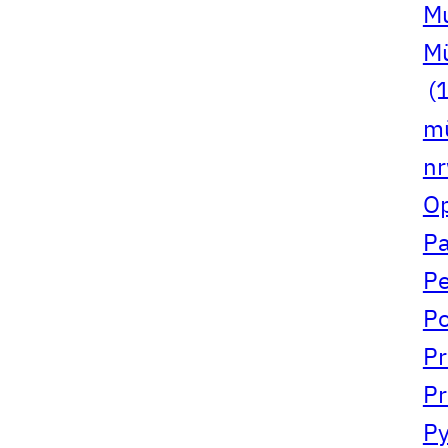
Mu
Mü
(1
mü
n
Op
Pa
Pe
Po
Pr
Pr
Py