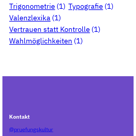
Trigonometrie
(1)
Typografie
(1)
Valenzlexika
(1)
Vertrauen statt Kontrolle
(1)
Wahlmöglichkeiten
(1)
Kontakt
@pruefungskultur